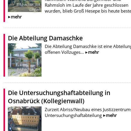
Rahmsloh im Laufe der Jahre geschlossen
Bildrechte
:
JVA
Lingen
wurden, blieb Groß Hesepe bis heute best
mehr
Die Abteilung Damaschke
Die Abteilung Damaschke ist eine Abteilun
offenen Vollzuges...
mehr
Bildrechte
:
JVA
Lingen
Die Untersuchungshaftabteilung in
Osnabrück (Kollegienwall)
Zurzeit Abriss/Neubau eines Justizzentrum
Untersuchungshaftabteilung
mehr