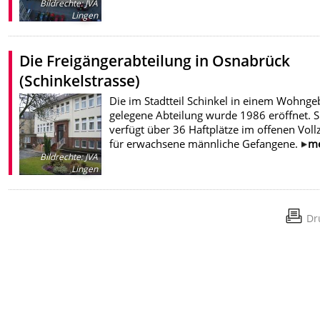
Bildrechte
:
JVA
Lingen
Die Freigängerabteilung in Osnabrück
(Schinkelstrasse)
Die im Stadtteil Schinkel in einem Wohnge
gelegene Abteilung wurde 1986 eröffnet. S
verfügt über 36 Haftplätze im offenen Voll
für erwachsene männliche Gefangene.
m
Bildrechte
:
JVA
Lingen
Dr